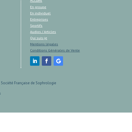
Accueil
En groupe
En individuel
Entreprises
Sportifs
Audios / Articles
Qui suis-je
Mentions légales
Conditions Générales de Vente
 Société Française de Sophrologie
s