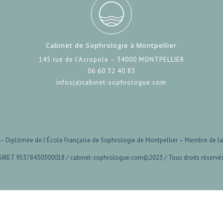
Cabinet de Sophrologie à Montpellier
145 rue de l’Acropole – 34000 MONTPELLIER
06 60 32 40 83
infos(a)cabinet-sophrologue.com
 – Diplômée de l’École Française de Sophrologie de Montpellier – Membre de la
SIRET 95378430300018 / cabinet-sophrologue.com©2023 / Tous droits réservé