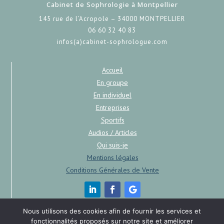
Cabinet de Sophrologie à Montpellier
145 rue de l’Acropole – 34000 MONTPELLIER
06 60 32 40 83
infos(a)cabinet-sophrologue.com
Accueil
En groupe
En individuel
Entreprises
Sportifs
Audios / Articles
Qui suis-je
Mentions légales
Conditions Générales de Vente
Nous utilisons des cookies afin de fournir les services et
fonctionnalités proposés sur notre site et améliorer